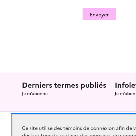
Envoyer
Menu prefooter
Derniers termes publiés
Infole
Je m’abonne
Je m’abon
Ce site utilise des témoins de connexion afin de 
des boutons de partage, des messages de commu