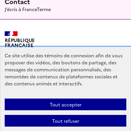
Contact
J’écris à FranceTerme
RÉPUBLIQUE
FRANÇAISE
Ce site utilise des témoins de connexion afin de vous
proposer des vidéos, des boutons de partage, des
messages de communication personnalisés, des
Plan du site
Mentions légales
Qui sommes-nous ?
remontées de contenus de plateformes sociales et
Partagez votre expérience pour améliorer les services
des contenus animés et interactifs.
publics
Accessibilité : partiellement conforme
Tout accepter
legifrance.gouv.fr
gouvernement.fr
Tout refuser