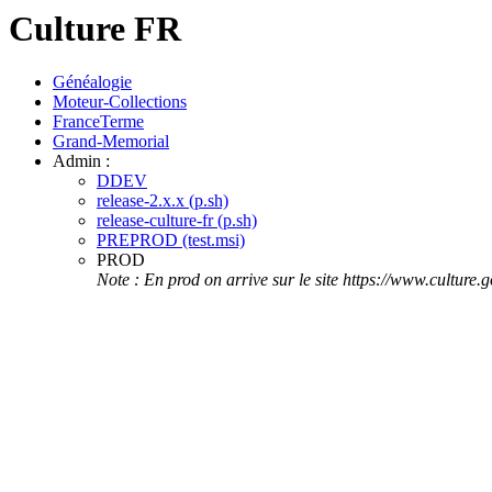
Culture FR
Généalogie
Moteur-Collections
FranceTerme
Grand-Memorial
Admin :
DDEV
release-2.x.x (p.sh)
release-culture-fr (p.sh)
PREPROD (test.msi)
PROD
Note : En prod on arrive sur le site https://www.culture.g